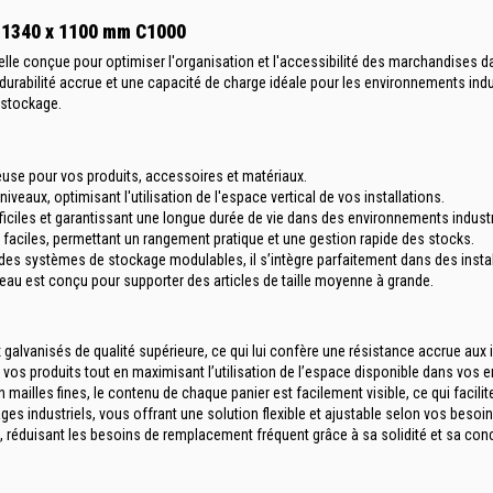
s 1340 x 1100 mm C1000
elle conçue pour optimiser l'organisation et l'accessibilité des marchandises 
e durabilité accrue et une capacité de charge idéale pour les environnements in
 stockage.
use pour vos produits, accessoires et matériaux.
veaux, optimisant l'utilisation de l'espace vertical de vos installations.
fficiles et garantissant une longue durée de vie dans des environnements industr
ès faciles, permettant un rangement pratique et une gestion rapide des stocks.
t des systèmes de stockage modulables, il s’intègre parfaitement dans des insta
eau est conçu pour supporter des articles de taille moyenne à grande.
 galvanisés de qualité supérieure, ce qui lui confère une résistance accrue aux i
vos produits tout en maximisant l’utilisation de l’espace disponible dans vos en
mailles fines, le contenu de chaque panier est facilement visible, ce qui facilite
ges industriels, vous offrant une solution flexible et ajustable selon vos besoi
, réduisant les besoins de remplacement fréquent grâce à sa solidité et sa conc