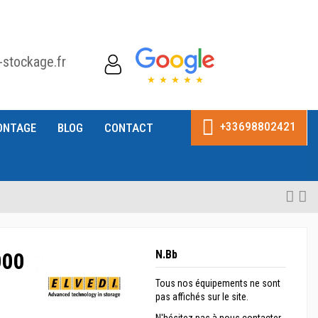
-stockage.fr
+33698802421
ONTAGE
BLOG
CONTACT
000
N.Bb
Tous nos équipements ne sont
pas affichés sur le site.