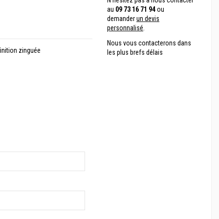
N'hésitez pas à nous contacter
au
09 73 16 71 94
ou
demander
un devis
personnalisé
.
Nous vous contacterons dans
inition zinguée
les plus brefs délais