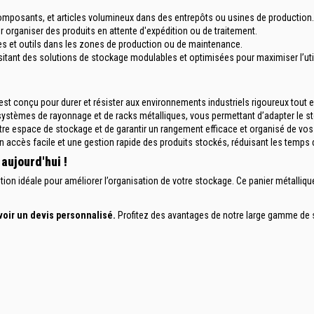
composants, et articles volumineux dans des entrepôts ou usines de production.
ur organiser des produits en attente d'expédition ou de traitement.
es et outils dans les zones de production ou de maintenance.
sitant des solutions de stockage modulables et optimisées pour maximiser l’util
 est conçu pour durer et résister aux environnements industriels rigoureux tou
de systèmes de rayonnage et de racks métalliques, vous permettant d’adapter le 
re espace de stockage et de garantir un rangement efficace et organisé de vos 
n accès facile et une gestion rapide des produits stockés, réduisant les temps d
aujourd'hui !
lution idéale pour améliorer l’organisation de votre stockage. Ce panier métalliq
oir un devis personnalisé.
Profitez des avantages de notre large gamme de sol