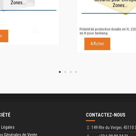
Zones...
Zones...
Potelet de protection double en H, 22
en H pour bastaing.
er
Afficher
CIÉTÉ
CONTACTEZ-NOUS
 Légales
149 Rte du Verger, 45110 
ns Générales de Vente