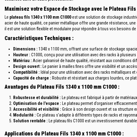
Maximisez votre Espace de Stockage avec le Plateau Fil
Le
plateau fils 1340 x 1100 mm C1000
est une solution de stockage industri
acier de haute qualité, ce panier métallique offre une grande résistance, un
il est une solution flexible et modulaire pour répondre à tous vos besoins de
Caractéristiques Techniques :
Dimensions :
1340 x 1100 mm, offrant une surface de stockage spacie
Hauteur :
C1000, conçu pour une utilisation avec des racks à plusieurs ni
Matériau :
Acier galvanisé de haute qualité, résistant aux conditions di
Design ouvert :
Le panier à mailles fines offre une visibilité et un acc
Compatibilité :
Idéal pour une utilisation avec des racks métalliques e
Capacité de charge :
Robuste et résistant aux charges lourdes, ce plat
Avantages du Plateau Fils 1340 x 1100 mm C1000 :
Robustesse et durabilité :
Le plateau est fabriqué à partir de matériaux
Optimisation de l'espace :
Le plateau permet d’organiser efficacement 
Accessibilité et visibilité :
Grâce à son design ouvert et sa structure en 
Modularité :
Ce plateau s’adapte à différents types de racks et rayonna
Solution rentable :
Le plateau fils C1000 est un investissement durable
Applications du Plateau Fils 1340 x 1100 mm C1000 :