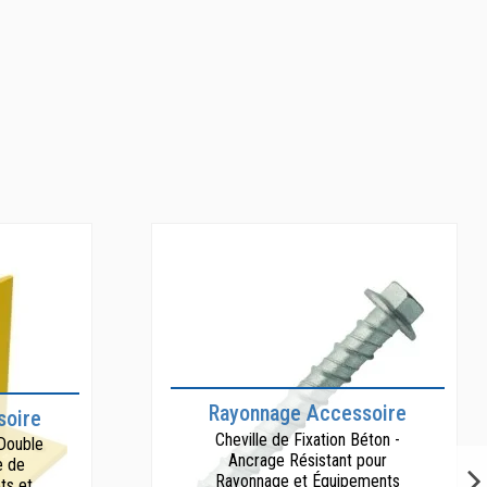
Rayonnage Accessoire
soire
Cheville de Fixation Béton -
Double
Ancrage Résistant pour
e de
Rayonnage et Équipements
ts et