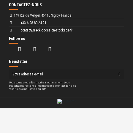
CONTACTEZ-NOUS
149 Rte du Verger, 45110 Sigloy, France
+33 6 98 80 24 21
contact@rack-occasion-stockage.fr
Follow us
Newsletter
Vous pouvez vous désinscrire à tout moment. Vous
trouverez pour cela nos informations de contact dans les
conditions d'utilisation du site.