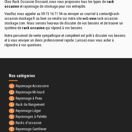
Chez Rack Occasion Discount, nous vous proposons tous les types de
rack
occasion
et rayonnage de stockage pour vos entrepôts.
Veuillez nous appeler au 09 73 16 71 94 ou envoyer un courriel à
contact@rack-
occasion-stockage.fr
ou bien se rendre sur notre site web www.rack-occasion-
stockage.com. Nous serions heureux de discuter de vos besoins et de trouver un
système de
rack occasion
qui répond à vos besoins.
Notre personnel de vente sympathique et compétent est prêt à discuter vos besoins
et à vous envoyer un devis professionnel rapide. Laissez-nous vous aider à
répondre à vos questions.
Nos catégories
Rayonnage Accessoire
Rayonnage Mi-lourd
Rayonnage à Pneu
Rack de Rangement
Rayonnage Léger
Rayonnages à Palette
Racks d'occasion
Rayonnage Cantilever