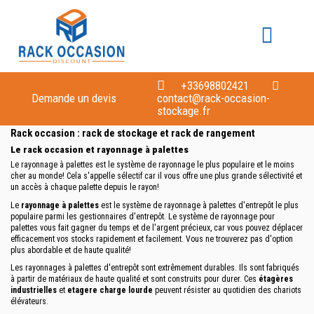
Accueil
Rack occasion : rack de stockage et rack de rangement
Rack occasion : rack de stockage et
rack de rangement
+33698802421
Demande un devis
contact@rack-occasion-
stockage.fr
Rack occasion : rack de stockage et rack de rangement
Le rack occasion et rayonnage à palettes
Le rayonnage à palettes est le système de rayonnage le plus populaire et le moins
cher au monde! Cela s'appelle sélectif car il vous offre une plus grande sélectivité et
un accès à chaque palette depuis le rayon!
Le
rayonnage à palettes
est le système de rayonnage à palettes d'entrepôt le plus
populaire parmi les gestionnaires d'entrepôt. Le système de rayonnage pour
palettes vous fait gagner du temps et de l'argent précieux, car vous pouvez déplacer
efficacement vos stocks rapidement et facilement. Vous ne trouverez pas d'option
plus abordable et de haute qualité!
Les rayonnages à palettes d'entrepôt sont extrêmement durables. Ils sont fabriqués
à partir de matériaux de haute qualité et sont construits pour durer. Ces
étagères
industrielles
et
etagere charge lourde
peuvent résister au quotidien des chariots
élévateurs.