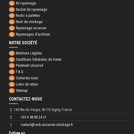
Kit rayonnage
Rachat de rayonnage
Racks à palettes
Rack de stockage
Rayonnage occasion
Rayonnages d'archives
NOTRE SOCIÉTÉ
Mentions Légales
Conditions Générales de Vente
Paiement sécurisé
F.A.Q
Contactez-nous
Liens de retour
Sitemap
CONTACTEZ-NOUS
149 Rte du Verger, 45110 Sigloy, France
+33 6 98 80 24 21
contact@rack-occasion-stockage.fr
Follow us