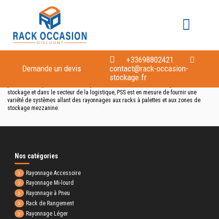
Accueil
Marques
PSS
Liste des produits de la marque PSS
+33698802421
Demande un devis
contact@rack-occasion-
stockage.fr
PSS est un fabricant et distributeur en gros de systèmes de rayonnage et de rack à
palettes. Avec près de 40 ans d'expérience dans la fabrication de systèmes de
stockage et dans le secteur de la logistique, PSS est en mesure de fournir une
variété de systèmes allant des rayonnages aux racks à palettes et aux zones de
stockage mezzanine.
Nos catégories
Rayonnage Accessoire
Rayonnage Mi-lourd
Rayonnage à Pneu
Rack de Rangement
Rayonnage Léger