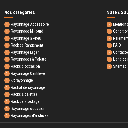
Nos catégories
NOTRE SO
Rayonnage Accessoire
Mentions
Rayonnage Mi-lourd
Conditio
Rayonnage à Pneu
Paiement
Rack de Rangement
F.A.Q
Rayonnage Léger
Contact
Rayonnages à Palette
Liens de 
Racks d'occasion
Sitemap
Rayonnage Cantilever
Kit rayonnage
Rachat de rayonnage
Racks à palettes
Rack de stockage
Rayonnage occasion
Rayonnages d'archives