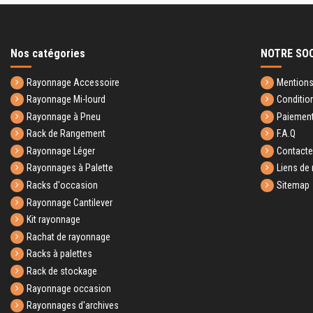
Nos catégories
NOTRE SO
Rayonnage Accessoire
Mentions
Rayonnage Mi-lourd
Conditio
Rayonnage à Pneu
Paiement
Rack de Rangement
F.A.Q
Rayonnage Léger
Contact
Rayonnages à Palette
Liens de 
Racks d'occasion
Sitemap
Rayonnage Cantilever
Kit rayonnage
Rachat de rayonnage
Racks à palettes
Rack de stockage
Rayonnage occasion
Rayonnages d'archives