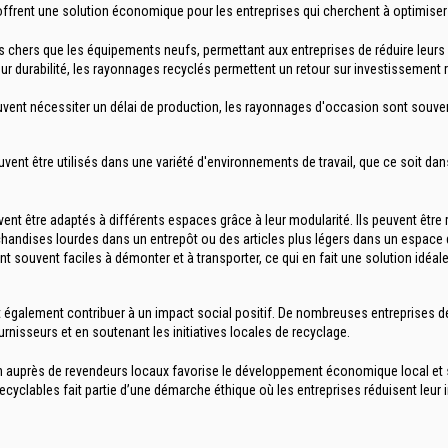
ffrent une solution économique pour les entreprises qui cherchent à optimise
chers que les équipements neufs, permettant aux entreprises de réduire leurs
 leur durabilité, les rayonnages recyclés permettent un retour sur investisseme
vent nécessiter un délai de production, les rayonnages d'occasion sont souve
ent être utilisés dans une variété d'environnements de travail, que ce soit da
nt être adaptés à différents espaces grâce à leur modularité. Ils peuvent être r
chandises lourdes dans un entrepôt ou des articles plus légers dans un espace
t souvent faciles à démonter et à transporter, ce qui en fait une solution idé
 également contribuer à un impact social positif. De nombreuses entreprises 
rnisseurs et en soutenant les initiatives locales de recyclage.
auprès de revendeurs locaux favorise le développement économique local et sou
ecyclables fait partie d’une démarche éthique où les entreprises réduisent le