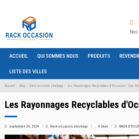
Nos 
ACCUEIL
QUI SOMMES NOUS
PRODUITS
REVENDR
LISTE DES VILLES
Accueil
Blog
Rack occasion stockage
Les Rayonnages Recyclables d'Occasion : Une Solu
Les Rayonnages Recyclables d'Oc
septembre 20, 2024
Rack occasion stockage
0
likes
RACK D’OCCAS