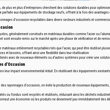
de plus en plus d'entreprises cherchent des solutions durables pour optimiser 
e parfaite aux équipements de stockage neufs, offrant à la fois des avantage
yonnages d'occasion
recyclables dans divers secteurs industriels et commerci
ccasion
tes, généralement construits en matériaux durables comme l’acier ou l’alumini
t sont ensuite remis sur le marché après une phase de vérification et de remise
matériaux entièrement recyclables tels que l'acier, qui peut être réutilisé plusie
s et besoins, offrant ainsi une flexibilité dans leur réutilisation.
inés avec de nouveaux éléments ou d'autres systèmes pour créer une solution 
es d'Occasion
s leur impact environnemental réduit. En réutilisant des équipements existants,
 des rayonnages d'occasion, on évite la production de nouveaux équipements, ce 
etés ou fondus sont recyclés et réutilisés, réduisant ainsi les déchets industriel
n promeut une économie où les produits ne deviennent pas immédiatement des dé