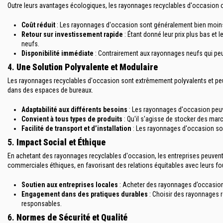
Outre leurs avantages écologiques, les rayonnages recyclables d'occasion o
Coût réduit
:
Les rayonnages d'occasion
sont généralement bien moins 
Retour sur investissement rapide
: Étant donné leur prix plus bas et
neufs.
Disponibilité immédiate
: Contrairement aux rayonnages neufs qui peu
4.
Une Solution Polyvalente et Modulaire
Les rayonnages recyclables d'occasion sont extrêmement polyvalents et peuv
dans des espaces de bureaux.
Adaptabilité aux différents besoins
: Les rayonnages d'occasion peuve
Convient à tous types de produits
: Qu'il s'agisse de stocker des mar
Facilité de transport et d’installation
: Les rayonnages d'occasion son
5.
Impact Social et Éthique
En achetant des rayonnages recyclables d'occasion, les entreprises peuvent
commerciales éthiques, en favorisant des relations équitables avec leurs fou
Soutien aux entreprises locales
: Acheter des rayonnages d’occasion 
Engagement dans des pratiques durables
: Choisir des rayonnages r
responsables.
6.
Normes de Sécurité et Qualité