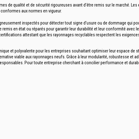
mes de qualité et de sécurité rigoureuses avant d’être remis sur le marché. Le
s conformes aux normes en vigueur.
igneusement inspectés pour détecter tout signe d’usure ou de dommage qui pour
remis en état ou réparés pour garantir leur durabilité et leur conformité avec le
rtifications attestant que les rayonnages recyclables respectent les exigences
que et polyvalente pour les entreprises souhaitant optimiser leur espace de s
ternative viable aux rayonnages neufs. Grâce à leur modularité, robustesse et a
responsables. Pour toute entreprise cherchant à concilier performance et dura