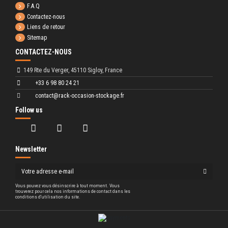
F.A.Q
Contactez-nous
Liens de retour
Sitemap
CONTACTEZ-NOUS
149 Rte du Verger, 45110 Sigloy, France
+33 6 98 80 24 21
contact@rack-occasion-stockage.fr
Follow us
Newsletter
Vous pouvez vous désinscrire à tout moment. Vous
trouverez pour cela nos informations de contact dans les
conditions d'utilisation du site.