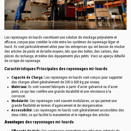
Les rayonnages mi-lourds constituent une solution de stockage polyvalente et
efficace, conçue pour combler le vide entre les systèmes de rayonnage léger et
lourd. Ils sont particulièrement utiles pour les entreprises qui ont besoin de stocker
des articles de poids et de taille moyens, tels que des boîtes, des cartons, des
pièces de rechange, et même des équipements plus petits. Voici un aperçu détaillé
de ce type de rayonnage.
Caractéristiques Principales des rayonnages mi-lourds
Capacité de Charge:
Les
rayonnages mi-lourds
sont conçus pour supporter
des charges allant généralement de 200 à 600 kg par niveau.
Matériaux:
Ils sont souvent fabriqués à partir d'acier galvanisé ou d'acier
peint, ce qui leur confère une grande durabilité et une résistance à la
corrosion.
Modularité:
Ces rayonnages sont souvent modulaires, ce qui permet une
grande flexibilité en termes d'agencement et de réorganisation.
Accessibilité:
Les rayonnages mi-lourds sont généralement accessibles des
deux côtés, ce qui facilite la manutention et le repérage des articles.
Avantages
des rayonnages mi-lourds
Efficacité Spatiale:
Ces rayonnages permettent une utilisation optimale de